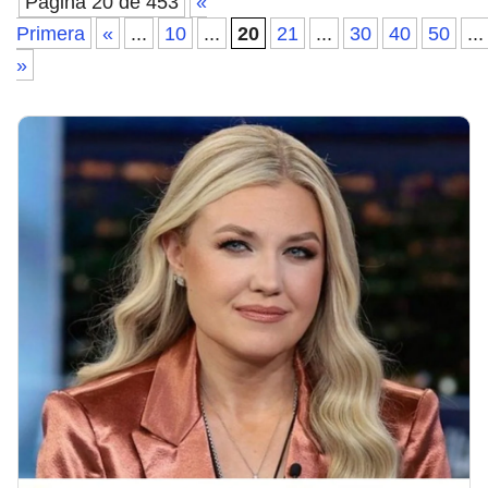
Página 20 de 453
«
Primera
«
...
10
...
20
21
...
30
40
50
...
»