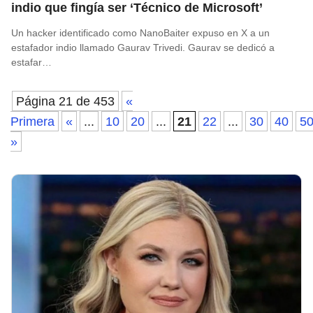
indio que fingía ser ‘Técnico de Microsoft’
Un hacker identificado como NanoBaiter expuso en X a un
estafador indio llamado Gaurav Trivedi. Gaurav se dedicó a
estafar…
Página 21 de 453
«
Primera
«
...
10
20
...
21
22
...
30
40
5
»