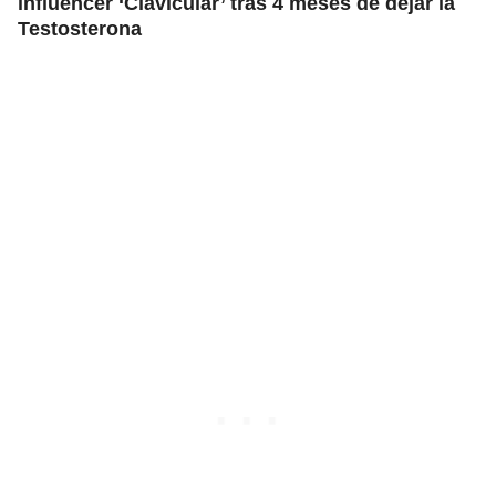
influencer ‘Clavicular’ tras 4 meses de dejar la
Testosterona