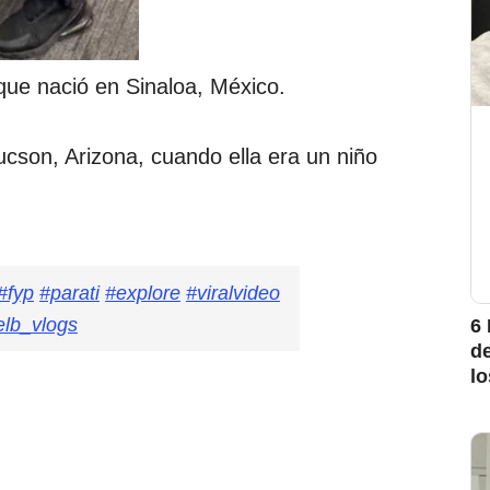
que nació en Sinaloa, México.
cson, Arizona, cuando ella era un niño
#fyp
#parati
#explore
#viralvideo
elb_vlogs
6 
d
l