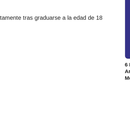
etamente tras graduarse a la edad de 18
6 
Am
M