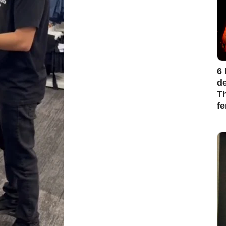
6 
de
Th
f