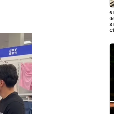
6
de
8 
Ch