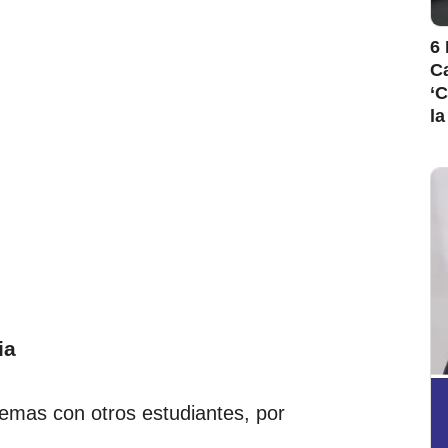
6 
Ca
‘C
la
ia
emas con otros estudiantes, por