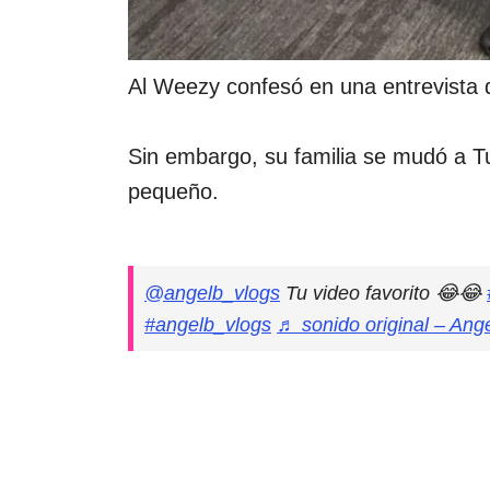
Al Weezy confesó en una entrevista 
Sin embargo, su familia se mudó a Tu
pequeño.
@angelb_vlogs
Tu video favorito 😂😂
#angelb_vlogs
♬ sonido original – Ang