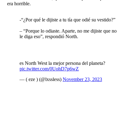
era horrible.
-“¿Por qué le dijiste a tu tía que odié su vestido?”
– “Porque lo odiaste. Aparte, no me dijiste que no
le diga eso”, respondió North.
es North West la mejor persona del planeta?
pic.twitter.com/0UohD7p6wZ
— ( eze ) (@lxssless)
November 23, 2023