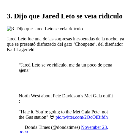
3. Dijo que Jared Leto se veía ridículo
Jared Leto fue una de las sorpresas inesperadas de la noche, ya
que se presentó disfrazado del gato ‘Choupette’, del diseñador
Karl Lagerfeld.
“Jared Leto se ve ridículo, me da un poco de pena
ajena”
North West about Pete Davidson’s Met Gala outfit
:
"Hate it, You’re going to the Met Gala Pete, not
the Gas station" 💀
pic.twitter.com/2OcOiBifdh
— Donda Times (@dondatimes)
November 23,
2023