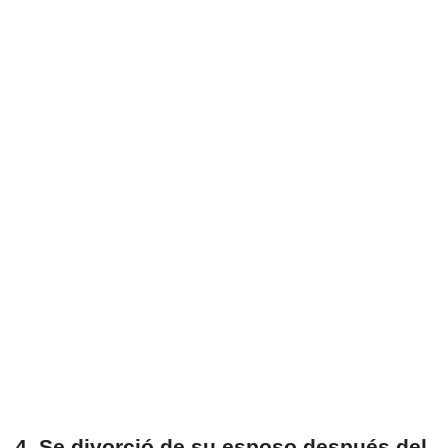
4. Se divorció de su esposo después del