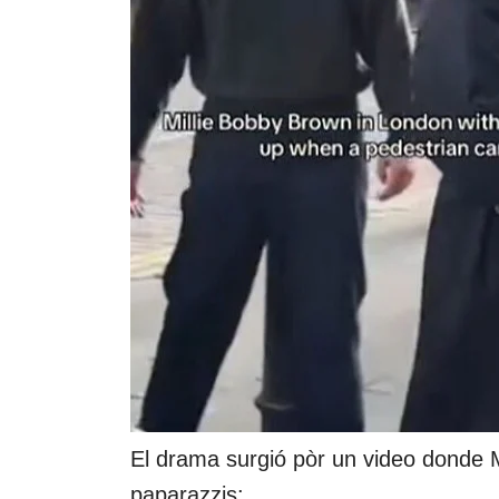
El drama surgió pòr un video donde M
paparazzis: