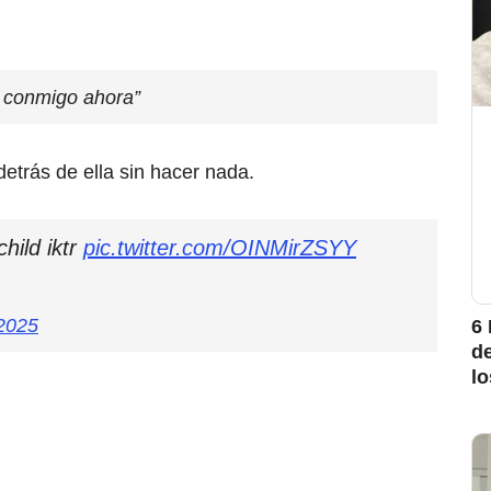
 conmigo ahora”
etrás de ella sin hacer nada.
child iktr
pic.twitter.com/OINMirZSYY
2025
6 
d
l