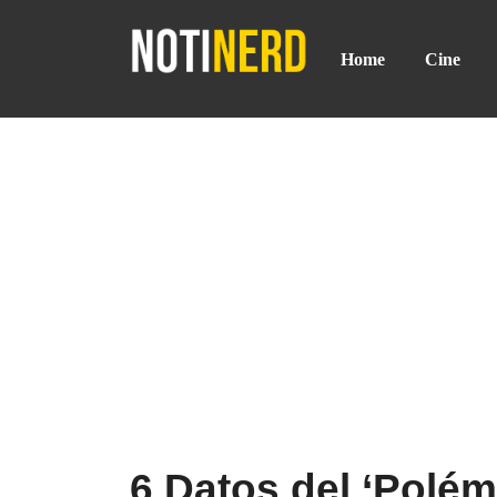
Home
Cine
6 Datos del ‘Polém