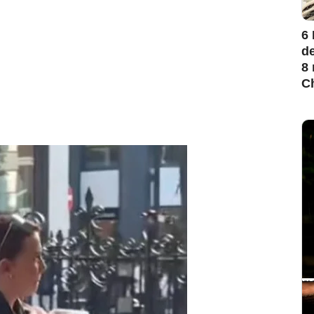
6
de
8 
Ch