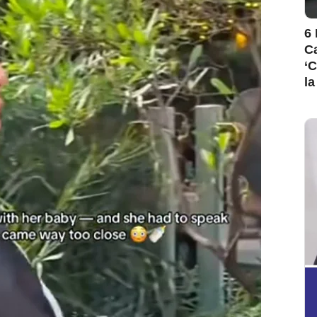
6 
Ca
‘C
la