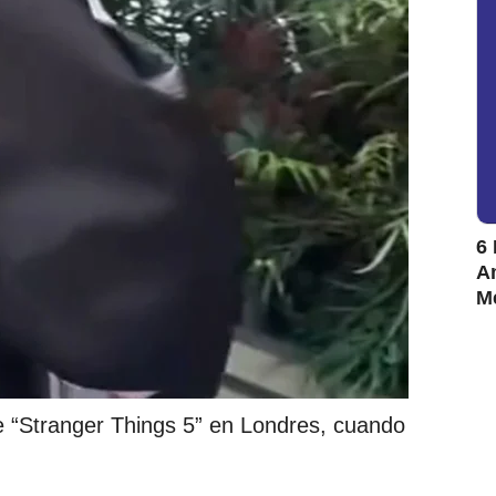
6 
Am
M
e “Stranger Things 5” en Londres, cuando