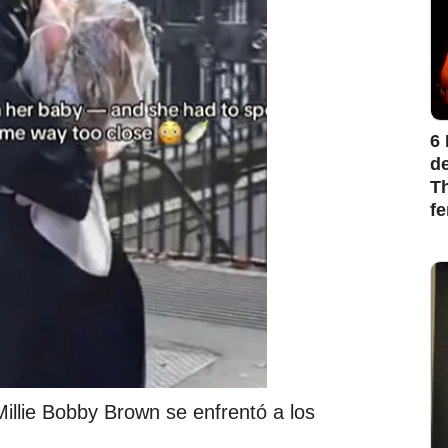
6 
de
Th
f
illie Bobby Brown se enfrentó a los