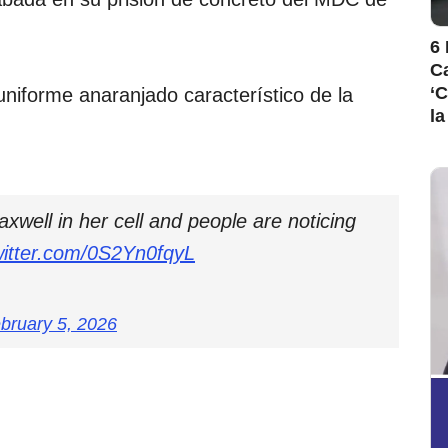
6 
Ca
‘C
niforme anaranjado característico de la
la
well in her cell and people are noticing
witter.com/0S2Yn0fqyL
bruary 5, 2026