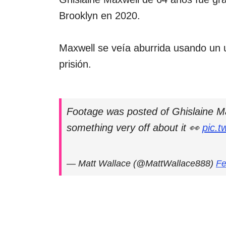
Brooklyn en 2020.
Maxwell se veía aburrida usando un u
prisión.
Footage was posted of Ghislaine Max
something very off about it 👀
pic.t
— Matt Wallace (@MattWallace888)
Fe