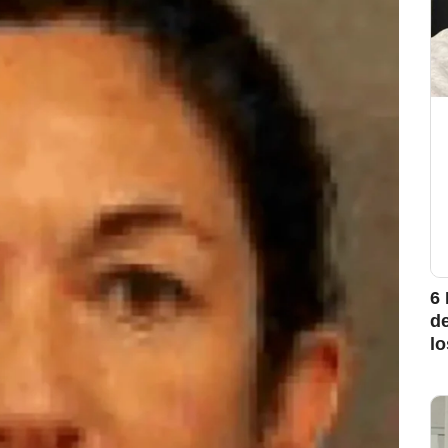
6 
d
l