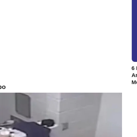
6 
Am
M
bo