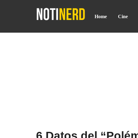
Home
Cine
6 Datos del “Polé