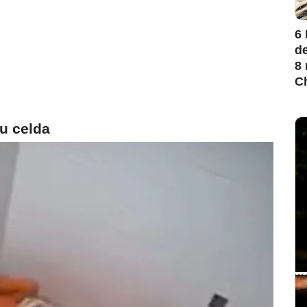
6
de
8 
Ch
su celda