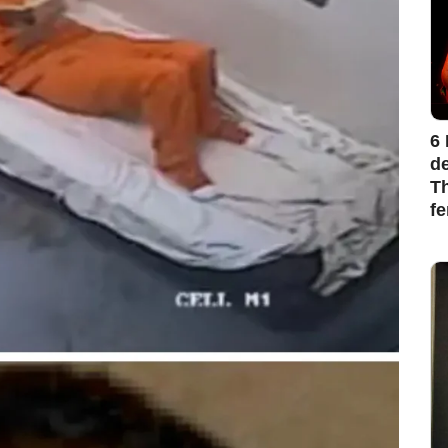
6 
de
Th
f