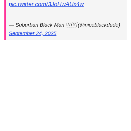
pic.twitter.com/3JoHwAUx4w
— Suburban Black Man 🇺🇸 (@niceblackdude)
September 24, 2025