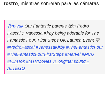
rostro
, mientras sonreían para las cámaras.
@mtvuk
Our Fantastic parents 🥹✨ Pedro
Pascal & Vanessa Kirby being adorable for The
Fantastic Four: First Steps UK Launch Event 🩵
#PedroPascal
#VanessaKirby
#TheFantasticFour
#TheFantasticFourFirstSteps
#Marvel
#MCU
#FilmTok
#MTVMovies
♬ original sound –
ALTÉGO