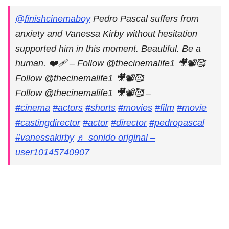
@finishcinemaboy
Pedro Pascal suffers from
anxiety and Vanessa Kirby without hesitation
supported him in this moment. Beautiful. Be a
human. ❤️‍🩹 – Follow @thecinemalife1 🎥📽🥰
Follow @thecinemalife1 🎥📽🥰
Follow @thecinemalife1 🎥📽🥰 –
#cinema
#actors
#shorts
#movies
#film
#movie
#castingdirector
#actor
#director
#pedropascal
#vanessakirby
♬ sonido original –
user10145740907