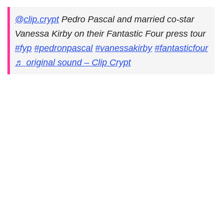
@clip.crypt
Pedro Pascal and married co-star
Vanessa Kirby on their Fantastic Four press tour
#fyp
#pedronpascal
#vanessakirby
#fantasticfour
♬ original sound – Clip Crypt