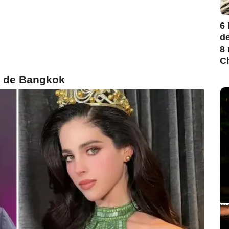
6
de
8 
Ch
a de Bangkok