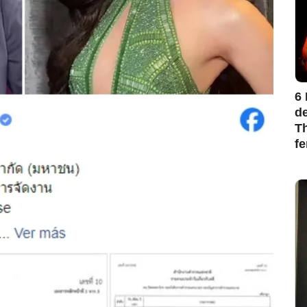
6 
de
Th
f