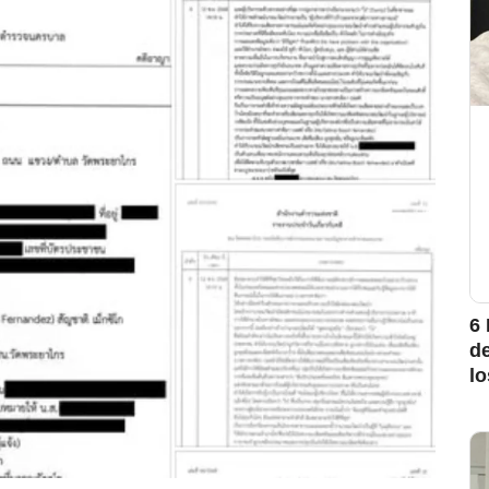
6 
d
l