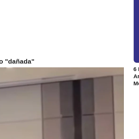
ino "dañada"
6 
Am
M