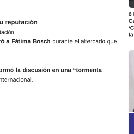
6 
Ca
u reputación
‘C
la
tó a Fátima Bosch
durante el altercado que
ormó la discusión en una “tormenta
nternacional.