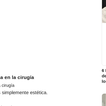
6 
d
a en la cirugía
l
s simplemente estética.