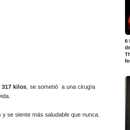
6 
de
Th
f
 317 kilos
, se sometió a una cirugía
vida.
s
y se siente más saludable que nunca.