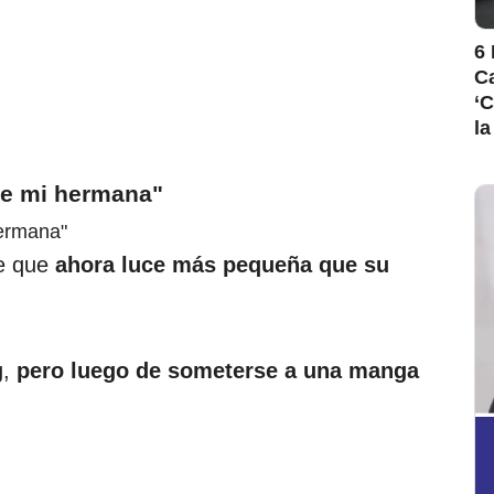
6 
Ca
‘C
la
ue mi hermana"
ce que
ahora luce más pequeña que su
,
pero luego de someterse a una manga