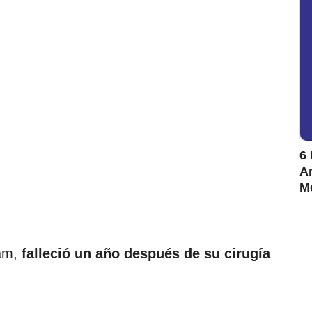
6 
Am
M
ham,
falleció un año después de su cirugía