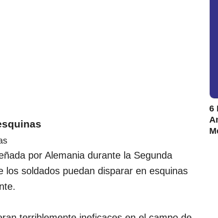
6 
Am
 esquinas
M
eñada por Alemania durante la Segunda
e los soldados puedan disparar en esquinas
nte.
ran terriblemente ineficaces en el campo de