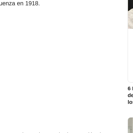
luenza en 1918.
6 
d
l